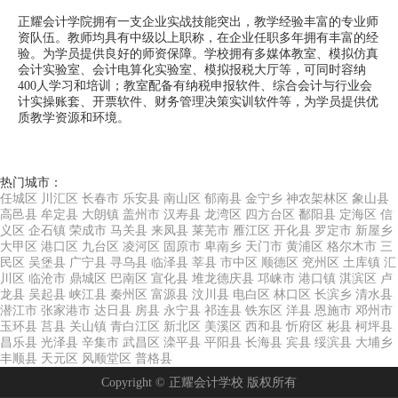
正耀会计学院拥有一支企业实战技能突出，教学经验丰富的专业师
资队伍。教师均具有中级以上职称，在企业任职多年拥有丰富的经
验。为学员提供良好的师资保障。学校拥有多媒体教室、模拟仿真
会计实验室、会计电算化实验室、模拟报税大厅等，可同时容纳
400人学习和培训；教室配备有纳税申报软件、综合会计与行业会
计实操账套、开票软件、财务管理决策实训软件等，为学员提供优
质教学资源和环境。
热门城市：
任城区
川汇区
长春市
乐安县
南山区
郁南县
金宁乡
神农架林区
象山县
高邑县
牟定县
大朗镇
盖州市
汉寿县
龙湾区
四方台区
鄱阳县
定海区
信
义区
企石镇
荣成市
马关县
来凤县
莱芜市
雁江区
开化县
罗定市
新屋乡
大甲区
港口区
九台区
凌河区
固原市
卑南乡
天门市
黄浦区
格尔木市
三
民区
吴堡县
广宁县
寻乌县
临泽县
莘县
市中区
顺德区
兖州区
土库镇
汇
川区
临沧市
鼎城区
巴南区
宣化县
堆龙德庆县
邛崃市
港口镇
淇滨区
卢
龙县
吴起县
峡江县
秦州区
富源县
汶川县
电白区
林口区
长滨乡
清水县
潜江市
张家港市
达日县
房县
永宁县
祁连县
铁东区
洋县
恩施市
邓州市
玉环县
莒县
关山镇
青白江区
新北区
美溪区
西和县
忻府区
彬县
柯坪县
昌乐县
光泽县
辛集市
武昌区
滦平县
平阳县
长海县
宾县
绥滨县
大埔乡
丰顺县
天元区
风顺堂区
普格县
Copyright © 正耀会计学校 版权所有