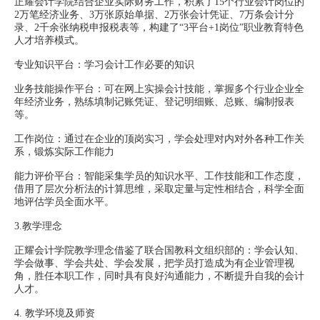
正耀会计学院结合企业实际财务工作，积累了15个行业会计岗位的
2万笔经济业务、3万张原始单据、2万张会计凭证、7万条会计分
录、2千余张纳税申报税表等，构建了“3平台+1岗位”职业教育特色
人才培养模式。
专业知识平台：学习会计工作必要的知识
业务技能操作平台：可在网上实操会计技能，掌握多个行业企业全
年经济业务，熟练填制记账凭证、登记明细账、总账、编制报表
等。
工作岗位：通过在企业的顶岗实习，学会处理对内对外各种工作关
系，锻炼实际工作能力
能力评价平台：智能采集学员的知识水平、工作技能和工作态度，
借用了层次分析法的计算思维，采取定量与定性相结合，科学全面
地评估学员全面水平。
3.教学理念
正耀会计学院教学理念借鉴了联合国教科文组织部的：学会认知、
学会做事、学会共处、学会发展，把学员打造成为有企业管理视
角，胜任本职工作，同时具有良好沟通能力，不断提升自我的会计
人才。
4.
教学环境及师资