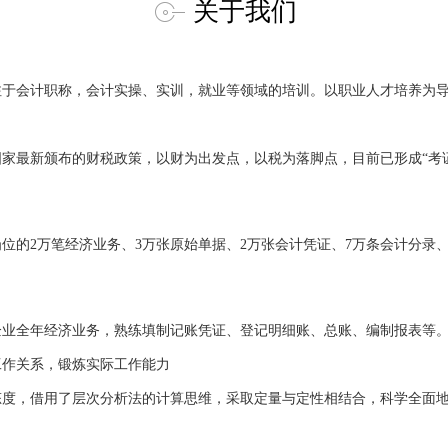
关于我们
注于会计职称，会计实操、实训，就业等领域的培训。以职业人才培养为
家最新颁布的财税政策，以财为出发点，以税为落脚点，目前已形成“考
位的2万笔经济业务、3万张原始单据、2万张会计凭证、7万条会计分录、2
企业全年经济业务，熟练填制记账凭证、登记明细账、总账、编制报表等
工作关系，锻炼实际工作能力
态度，借用了层次分析法的计算思维，采取定量与定性相结合，科学全面