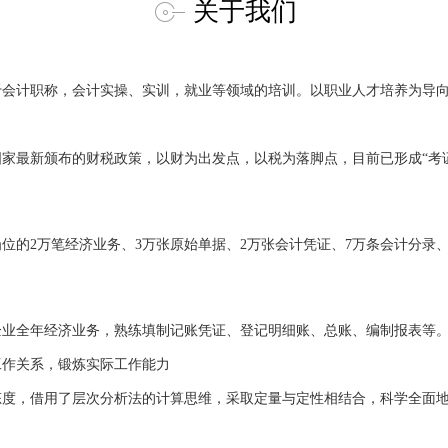
关于我们
于会计职称，会计实操、实训，就业等领域的培训。以职业人才培养为导
家最新颁布的财税政策，以财为出发点，以税为落脚点，目前已形成“考
位的2万笔经济业务、3万张原始单据、2万张会计凭证、7万条会计分录、2
企业全年经济业务，熟练填制记账凭证、登记明细账、总账、编制报表等
工作关系，锻炼实际工作能力
态度，借用了层次分析法的计算思维，采取定量与定性相结合，科学全面