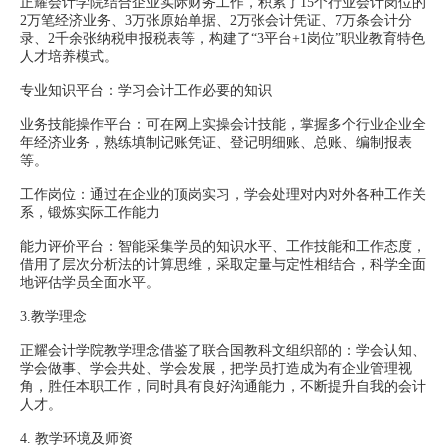
正耀会计学院结合企业实际财务工作，积累了15个行业会计岗位的
2万笔经济业务、3万张原始单据、2万张会计凭证、7万条会计分
录、2千余张纳税申报税表等，构建了“3平台+1岗位”职业教育特色
人才培养模式。
专业知识平台：学习会计工作必要的知识
业务技能操作平台：可在网上实操会计技能，掌握多个行业企业全
年经济业务，熟练填制记账凭证、登记明细账、总账、编制报表
等。
工作岗位：通过在企业的顶岗实习，学会处理对内对外各种工作关
系，锻炼实际工作能力
能力评价平台：智能采集学员的知识水平、工作技能和工作态度，
借用了层次分析法的计算思维，采取定量与定性相结合，科学全面
地评估学员全面水平。
3.教学理念
正耀会计学院教学理念借鉴了联合国教科文组织部的：学会认知、
学会做事、学会共处、学会发展，把学员打造成为有企业管理视
角，胜任本职工作，同时具有良好沟通能力，不断提升自我的会计
人才。
4.
教学环境及师资