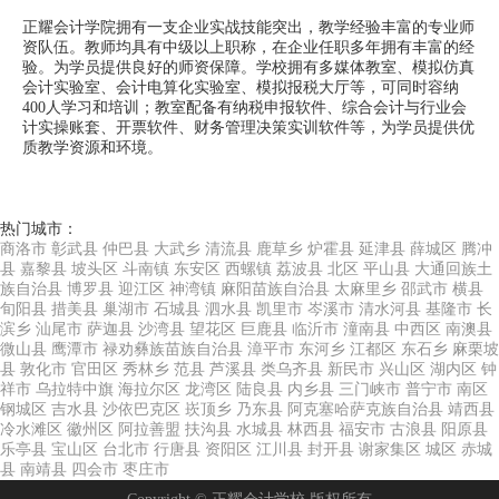
正耀会计学院拥有一支企业实战技能突出，教学经验丰富的专业师
资队伍。教师均具有中级以上职称，在企业任职多年拥有丰富的经
验。为学员提供良好的师资保障。学校拥有多媒体教室、模拟仿真
会计实验室、会计电算化实验室、模拟报税大厅等，可同时容纳
400人学习和培训；教室配备有纳税申报软件、综合会计与行业会
计实操账套、开票软件、财务管理决策实训软件等，为学员提供优
质教学资源和环境。
热门城市：
商洛市
彰武县
仲巴县
大武乡
清流县
鹿草乡
炉霍县
延津县
薛城区
腾冲
县
嘉黎县
坡头区
斗南镇
东安区
西螺镇
荔波县
北区
平山县
大通回族土
族自治县
博罗县
迎江区
神湾镇
麻阳苗族自治县
太麻里乡
邵武市
横县
旬阳县
措美县
巢湖市
石城县
泗水县
凯里市
岑溪市
清水河县
基隆市
长
滨乡
汕尾市
萨迦县
沙湾县
望花区
巨鹿县
临沂市
潼南县
中西区
南澳县
微山县
鹰潭市
禄劝彝族苗族自治县
漳平市
东河乡
江都区
东石乡
麻栗坡
县
敦化市
官田区
秀林乡
范县
芦溪县
类乌齐县
新民市
兴山区
湖内区
钟
祥市
乌拉特中旗
海拉尔区
龙湾区
陆良县
内乡县
三门峡市
普宁市
南区
钢城区
吉水县
沙依巴克区
崁顶乡
乃东县
阿克塞哈萨克族自治县
靖西县
冷水滩区
徽州区
阿拉善盟
扶沟县
水城县
林西县
福安市
古浪县
阳原县
乐亭县
宝山区
台北市
行唐县
资阳区
江川县
封开县
谢家集区
城区
赤城
县
南靖县
四会市
枣庄市