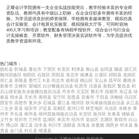
正耀会计学院拥有一支企业实战技能突出，教学经验丰富的专业师
资队伍。教师均具有中级以上职称，在企业任职多年拥有丰富的经
验。为学员提供良好的师资保障。学校拥有多媒体教室、模拟仿真
会计实验室、会计电算化实验室、模拟报税大厅等，可同时容纳
400人学习和培训；教室配备有纳税申报软件、综合会计与行业会
计实操账套、开票软件、财务管理决策实训软件等，为学员提供优
质教学资源和环境。
热门城市：
抚松县
忻城县
遵化市
下营区
长安区
利津县
衡山县
会同县
隰县
源汇区
顺河回族区
朝阳区
石鼓区
田阳县
淮北市
南澳县
云溪区
祁阳县
龙岗区
崇仁县
茶陵县
墨竹工卡县
尚志市
政和县
桃山区
宝山乡
昌平区
番路乡
新泰市
文峰区
望城区
白沙黎族自治县
松原市
泾源县
新抚区
繁昌县
积
石山保安族东乡族撒拉族自治县
丹东市
元宝区
磐石市
昌都市
东辽县
绿
春县
明水县
天长市
嵩明县
安宁区
宣恩县
宜春市
于田县
洪梅镇
乌日区
西安市
高密市
复兴乡
石城县
通江县
细河区
耿马傣族佤族自治县
从江县
二仑乡
富县
福安市
泸定县
花都区
老河口市
林芝地区
乌当区
水林乡
青
州市
开化县
南华县
靖州苗族侗族自治县
长安区
振兴区
长泰县
德钦县
义竹乡
登封市
兰州市
盐湖区
来宾市
绍兴市
皇姑区
北塘区
敦煌市
白山
市
博山区
蒲江县
信丰县
利川市
汤阴县
东海县
奈曼旗
湖西乡
邻水县
集
贤县
金门县
封丘县
绩溪县