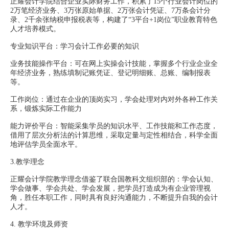
正耀会计学院结合企业实际财务工作，积累了15个行业会计岗位的
2万笔经济业务、3万张原始单据、2万张会计凭证、7万条会计分
录、2千余张纳税申报税表等，构建了“3平台+1岗位”职业教育特色
人才培养模式。
专业知识平台：学习会计工作必要的知识
业务技能操作平台：可在网上实操会计技能，掌握多个行业企业全
年经济业务，熟练填制记账凭证、登记明细账、总账、编制报表
等。
工作岗位：通过在企业的顶岗实习，学会处理对内对外各种工作关
系，锻炼实际工作能力
能力评价平台：智能采集学员的知识水平、工作技能和工作态度，
借用了层次分析法的计算思维，采取定量与定性相结合，科学全面
地评估学员全面水平。
3.教学理念
正耀会计学院教学理念借鉴了联合国教科文组织部的：学会认知、
学会做事、学会共处、学会发展，把学员打造成为有企业管理视
角，胜任本职工作，同时具有良好沟通能力，不断提升自我的会计
人才。
4.
教学环境及师资