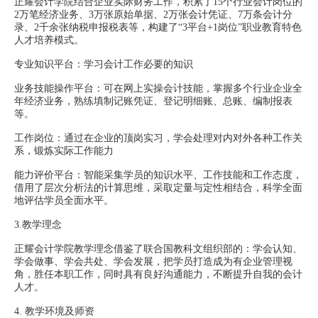
正耀会计学院结合企业实际财务工作，积累了15个行业会计岗位的
2万笔经济业务、3万张原始单据、2万张会计凭证、7万条会计分
录、2千余张纳税申报税表等，构建了“3平台+1岗位”职业教育特色
人才培养模式。
专业知识平台：学习会计工作必要的知识
业务技能操作平台：可在网上实操会计技能，掌握多个行业企业全
年经济业务，熟练填制记账凭证、登记明细账、总账、编制报表
等。
工作岗位：通过在企业的顶岗实习，学会处理对内对外各种工作关
系，锻炼实际工作能力
能力评价平台：智能采集学员的知识水平、工作技能和工作态度，
借用了层次分析法的计算思维，采取定量与定性相结合，科学全面
地评估学员全面水平。
3.教学理念
正耀会计学院教学理念借鉴了联合国教科文组织部的：学会认知、
学会做事、学会共处、学会发展，把学员打造成为有企业管理视
角，胜任本职工作，同时具有良好沟通能力，不断提升自我的会计
人才。
4.
教学环境及师资