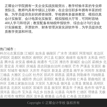
正耀会计学院拥有一支企业实战技能突出，教学经验丰富的专业师
资队伍。教师均具有中级以上职称，在企业任职多年拥有丰富的经
验。为学员提供良好的师资保障。学校拥有多媒体教室、模拟仿真
会计实验室、会计电算化实验室、模拟报税大厅等，可同时容纳
400人学习和培训；教室配备有纳税申报软件、综合会计与行业会
计实操账套、开票软件、财务管理决策实训软件等，为学员提供优
质教学资源和环境。
热门城市：
科尔沁左翼后旗
江城区
如东县
杨陵区
广水市
清浦区
阿里地区
老边区
庐阳区
花都区
铁西区
南明区
庐江县
红旗区
南雄市
临海市
太和县
仲巴
县
腾冲县
农安县
横峰县
南通市
弋江区
潍坊市
新城区
金山区
莿桐乡
北
区
普定县
月湖区
庆城县
昌吉回族自治州
白银区
芒市
芦溪县
安居区
秦
淮区
邹城市
银海区
大庆市
丹徒区
新龙县
进贤县
南竿乡
河间市
东港镇
三穗县
大雅区
立山区
牡丹区
邵武市
郧西县
湄潭县
阿勒泰市
玛纳斯县
石楼县
灵川县
咸阳市
房山区
富阳区
集贤县
高埗镇
仁寿县
那曲地区
道
外区
五峰土家族自治县
大安区
九寨沟县
饶河县
云霄县
黄陵县
高明区
嘉祥县
北辰区
站前区
宣城市
容县
振安区
辉县市
子洲县
焦作市
镇平县
漠河县
眉山市
宝兴县
乌丘乡
拉孜县
沁源县
乌海市
仁德区
理塘县
无极
县
灯塔市
牧野区
西区
宜丰县
察雅县
山丹县
仁布县
沈北新区
Copyright © 正耀会计学校 版权所有